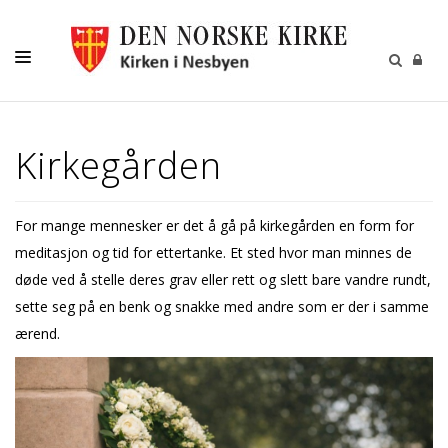
KIRKELIGE HANDLINGER
Kirkegården
BARN OG UNGE
VOKSNE
For mange mennesker er det å gå på kirkegården en form for
KIRKEGÅRDEN
meditasjon og tid for ettertanke. Et sted hvor man minnes de
KALENDER
døde ved å stelle deres grav eller rett og slett bare vandre rundt,
sette seg på en benk og snakke med andre som er der i samme
KONTAKT
ærend.
MENIGHETSBLADET